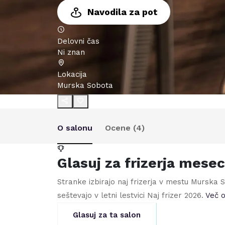
Navodila za pot
Delovni čas
Ni znan
Lokacija
Murska Sobota
O salonu
Ocene (
4
)
Glasuj za frizerja mese
Stranke izbirajo naj frizerja v mestu
Murska 
seštevajo v letni lestvici Naj frizer
2026
.
Več o
Glasuj za ta salon