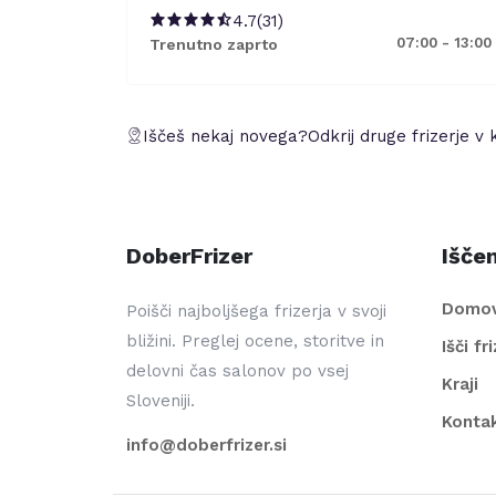
4.7
(
31
)
07:00 - 13:00
Trenutno zaprto
Iščeš nekaj novega?
Odkrij druge frizerje v 
DoberFrizer
Iščem
Domo
Poišči najboljšega frizerja v svoji
bližini. Preglej ocene, storitve in
Išči fr
delovni čas salonov po vsej
Kraji
Sloveniji.
Konta
info@doberfrizer.si