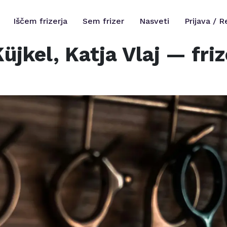
Iščem frizerja
Sem frizer
Nasveti
Prijava / R
üjkel, Katja Vlaj
— friz