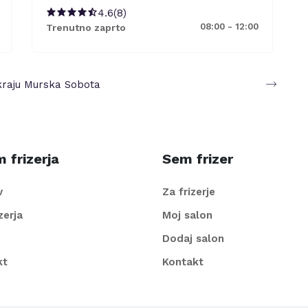
4.6
(
8
)
08:00 - 12:00
Trenutno zaprto
kraju
Murska Sobota
 frizerja
Sem frizer
v
Za frizerje
izerja
Moj salon
Dodaj salon
kt
Kontakt