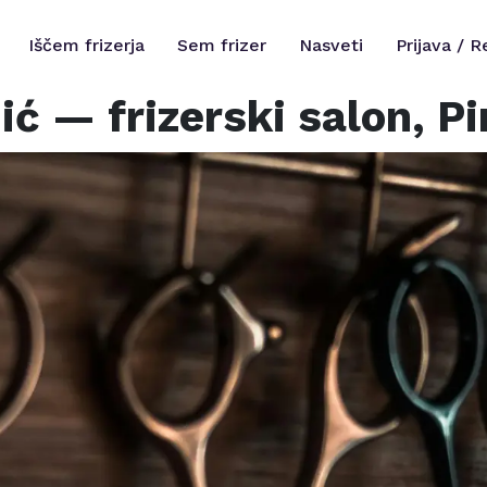
Iščem frizerja
Sem frizer
Nasveti
Prijava / R
ić
— frizerski salon,
Pi