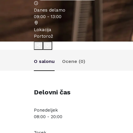
Danes delamo
09:00 - 13:00
Lokacija
Portorož
O salonu
Ocene (
0
)
Delovni čas
Ponedeljek
08:00 - 20:00
Torek