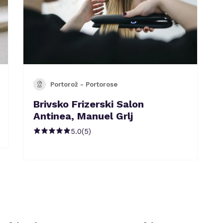
Portorož - Portorose
Brivsko Frizerski Salon
Antinea, Manuel Grlj
5.0
(
5
)