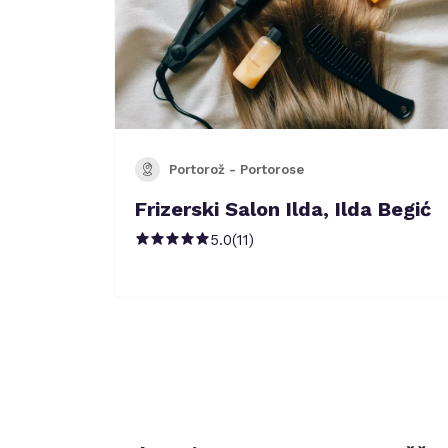
Portorož - Portorose
Frizerski Salon Ilda, Ilda Begić
5.0
(
11
)