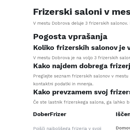
Frizerski saloni v me
V mestu
Dobrova
deluje
3
frizerskih salonov. P
Pogosta vprašanja
Koliko frizerskih salonov j
V mestu Dobrova je na voljo 3 frizerskih salo
Kako najdem dobrega frizer
Preglejte seznam frizerskih salonov v mestu D
kontaktni podatki in mnenja.
Kako prevzamem svoj frizer
Če ste lastnik frizerskega salona, ga lahko 
DoberFrizer
Iščem
Domo
Poišči najboljšega frizerja v svoji