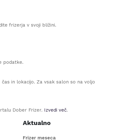
e frizerja v svoji bližini.
ne podatke.
čas in lokacijo. Za vsak salon so na voljo
rtalu Dober Frizer.
Izvedi več
.
Aktualno
Frizer meseca