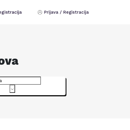
egistracija
Prijava / Registracija
rova