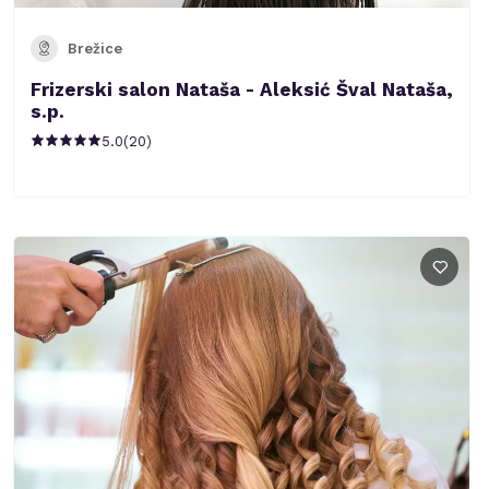
Brežice
Frizerski salon Nataša - Aleksić Šval Nataša,
s.p.
5.0
(
20
)