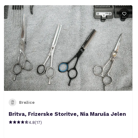
Brežice
Britva, Frizerske Storitve, Nia Maruša Jelen
4.8
(
17
)