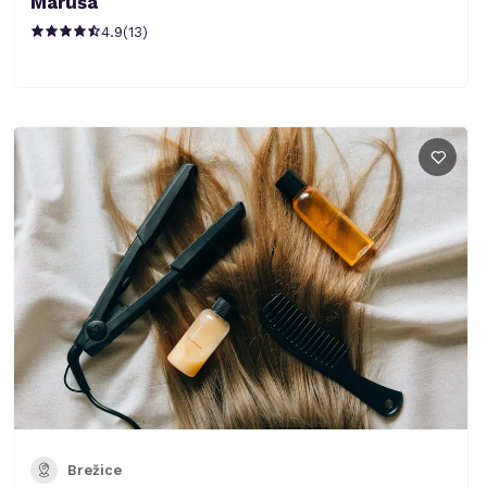
Maruša
4.9
(
13
)
Brežice