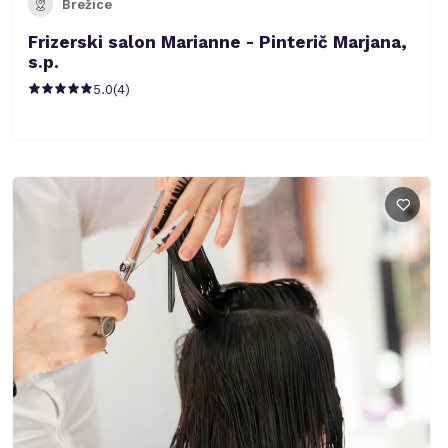
Brežice
Frizerski salon Marianne - Pinterič Marjana,
s.p.
5.0
(
4
)