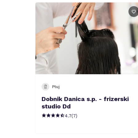
Ptuj
Dobnik Danica s.p. - frizerski
studio Dd
4.7
(
7
)