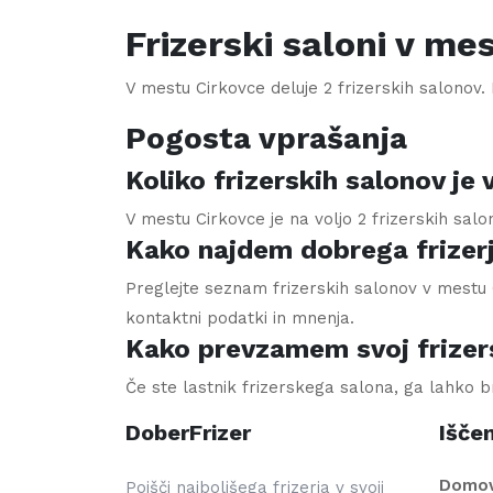
Frizerski saloni v me
V mestu
Cirkovce
deluje
2
frizerskih salonov. P
Pogosta vprašanja
Koliko frizerskih salonov je
V mestu Cirkovce je na voljo 2 frizerskih sal
Kako najdem dobrega frizer
Preglejte seznam frizerskih salonov v mestu C
kontaktni podatki in mnenja.
Kako prevzamem svoj frizers
Če ste lastnik frizerskega salona, ga lahko 
DoberFrizer
Iščem
Domo
Poišči najboljšega frizerja v svoji