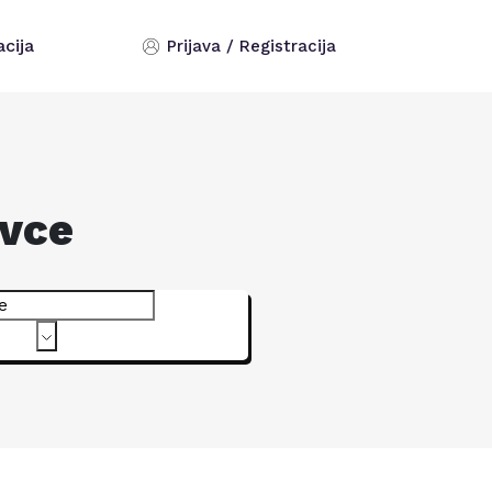
acija
Prijava / Registracija
ovce