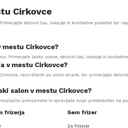
stu
Cirkovce
rimerjajte delovni čas, lokacije in kontaktne podatke ter najdit
 v mestu Cirkovce?
onov. Primerjate lahko ocene, delovni čas, lokacije in kontakt
ja v mestu Cirkovce?
irkovce, razvrščenih po oceni strank, ter primerjajte delovni 
ki salon v mestu Cirkovce?
brezplačno prevzamete in upravljate svojo predstavitev na po
 frizerja
Sem frizer
v
Za frizerje