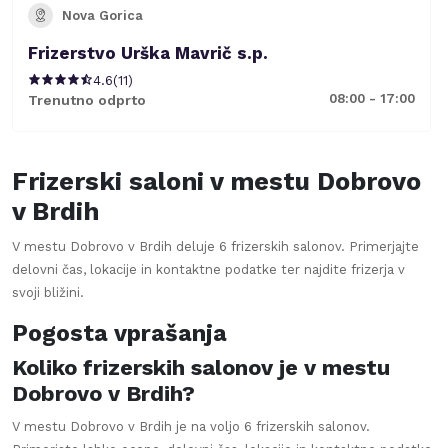
Nova Gorica
Frizerstvo Urška Mavrič s.p.
4.6
(
11
)
08:00 - 17:00
Trenutno odprto
Frizerski saloni v mestu
Dobrovo
v Brdih
V mestu
Dobrovo v Brdih
deluje
6
frizerskih salonov. Primerjajte
delovni čas, lokacije in kontaktne podatke ter najdite frizerja v
svoji bližini.
Pogosta vprašanja
Koliko frizerskih salonov je v mestu
Dobrovo v Brdih?
V mestu Dobrovo v Brdih je na voljo 6 frizerskih salonov.