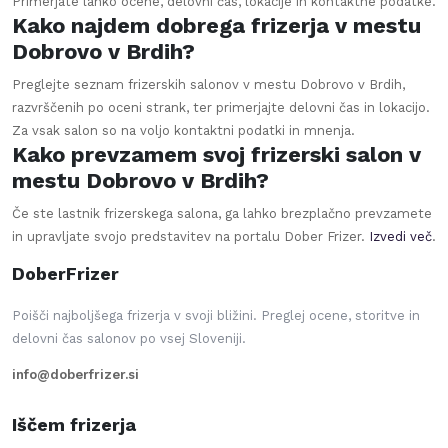
Primerjate lahko ocene, delovni čas, lokacije in kontaktne podatke.
Kako najdem dobrega frizerja v mestu
Dobrovo v Brdih?
Preglejte seznam frizerskih salonov v mestu Dobrovo v Brdih,
razvrščenih po oceni strank, ter primerjajte delovni čas in lokacijo.
Za vsak salon so na voljo kontaktni podatki in mnenja.
Kako prevzamem svoj frizerski salon v
mestu Dobrovo v Brdih?
Če ste lastnik frizerskega salona, ga lahko brezplačno prevzamete
in upravljate svojo predstavitev na portalu Dober Frizer.
Izvedi več
.
DoberFrizer
Poišči najboljšega frizerja v svoji bližini. Preglej ocene, storitve in
delovni čas salonov po vsej Sloveniji.
info@doberfrizer.si
Iščem frizerja