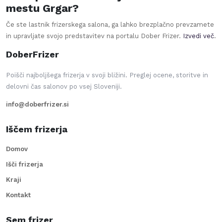
mestu Grgar?
Če ste lastnik frizerskega salona, ga lahko brezplačno prevzamete
in upravljate svojo predstavitev na portalu Dober Frizer.
Izvedi več
.
DoberFrizer
Poišči najboljšega frizerja v svoji bližini. Preglej ocene, storitve in
delovni čas salonov po vsej Sloveniji.
info@doberfrizer.si
Iščem frizerja
Domov
Išči frizerja
Kraji
Kontakt
Sem frizer