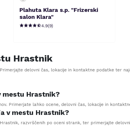
Plahuta Klara s.p. "Frizerski
salon Klara"
4.9
(
9
)
stu
Hrastnik
Primerjajte delovni čas, lokacije in kontaktne podatke ter najdit
 v mestu Hrastnik?
onov. Primerjate lahko ocene, delovni čas, lokacije in kontakt
ja v mestu Hrastnik?
rastnik, razvrščenih po oceni strank, ter primerjajte delovni 