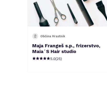
Občina Hrastnik
Maja Frangeš s.p., frizerstvo,
Maia´S Hair studio
5.0
(
25
)