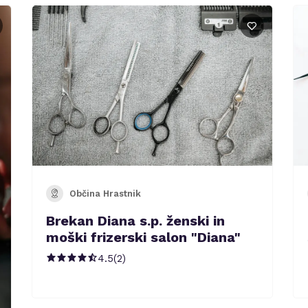
Občina Hrastnik
Brekan Diana s.p. ženski in
moški frizerski salon "Diana"
4.5
(
2
)