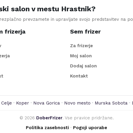
ski salon v mestu Hrastnik?
brezplačno prevzamete in upravljate svojo predstavitev na po
 frizerja
Sem frizer
v
Za frizerje
izerja
Moj salon
Dodaj salon
kt
Kontakt
·
Celje
·
Koper
·
Nova Gorica
·
Novo mesto
·
Murska Sobota
·
©
2026
DoberFrizer
. Vse pravice pridržane.
Politika zasebnosti
·
Pogoji uporabe