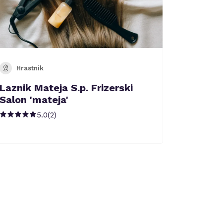
Hrastnik
Laznik Mateja S.p. Frizerski
Salon 'mateja'
5.0
(
2
)