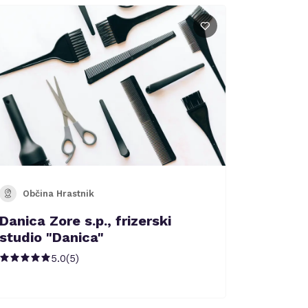
Občina Hrastnik
Danica Zore s.p., frizerski
studio "Danica"
5.0
(
5
)