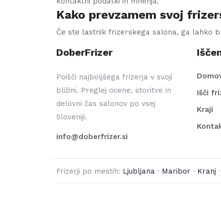
kontaktni podatki in mnenja.
Kako prevzamem svoj frizer
Če ste lastnik frizerskega salona, ga lahko 
DoberFrizer
Iščem
Domo
Poišči najboljšega frizerja v svoji
bližini. Preglej ocene, storitve in
Išči fr
delovni čas salonov po vsej
Kraji
Sloveniji.
Konta
info@doberfrizer.si
Frizerji po mestih:
Ljubljana
·
Maribor
·
Kranj