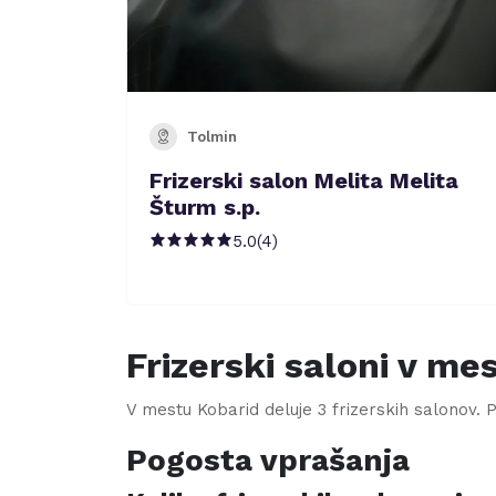
Tolmin
Frizerski salon Melita Melita
Šturm s.p.
5.0
(
4
)
Frizerski saloni v me
V mestu
Kobarid
deluje
3
frizerskih salonov. Pr
Pogosta vprašanja