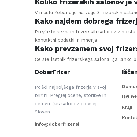
Koliko frizerskih salonov je
V mestu Kobarid je na voljo 3 frizerskih salo
Kako najdem dobrega frizer
Preglejte seznam frizerskih salonov v mestu K
kontaktni podatki in mnenja.
Kako prevzamem svoj frizer
Če ste lastnik frizerskega salona, ga lahko 
DoberFrizer
Iščem
Domo
Poišči najboljšega frizerja v svoji
bližini. Preglej ocene, storitve in
Išči fr
delovni čas salonov po vsej
Kraji
Sloveniji.
Konta
info@doberfrizer.si