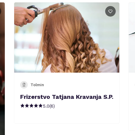
Tolmin
Frizerstvo Tatjana Kravanja S.P.
5.0
(
6
)