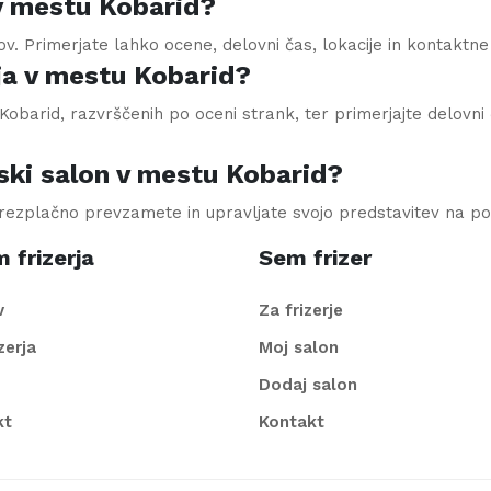
 v mestu Kobarid?
nov. Primerjate lahko ocene, delovni čas, lokacije in kontaktn
ja v mestu Kobarid?
obarid, razvrščenih po oceni strank, ter primerjajte delovni č
ski salon v mestu Kobarid?
brezplačno prevzamete in upravljate svojo predstavitev na po
 frizerja
Sem frizer
v
Za frizerje
izerja
Moj salon
Dodaj salon
kt
Kontakt