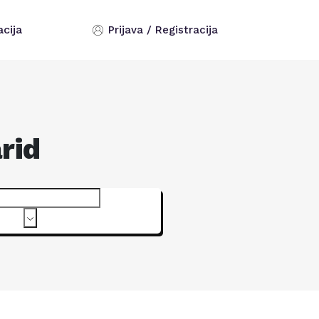
acija
Prijava / Registracija
arid