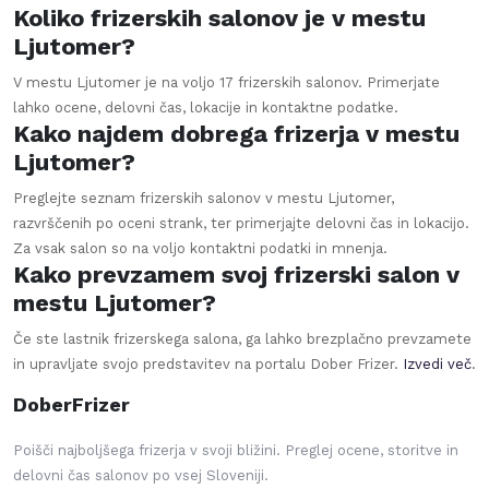
Koliko frizerskih salonov je v mestu
Ljutomer?
V mestu Ljutomer je na voljo 17 frizerskih salonov. Primerjate
lahko ocene, delovni čas, lokacije in kontaktne podatke.
Kako najdem dobrega frizerja v mestu
Ljutomer?
Preglejte seznam frizerskih salonov v mestu Ljutomer,
razvrščenih po oceni strank, ter primerjajte delovni čas in lokacijo.
Za vsak salon so na voljo kontaktni podatki in mnenja.
Kako prevzamem svoj frizerski salon v
mestu Ljutomer?
Če ste lastnik frizerskega salona, ga lahko brezplačno prevzamete
in upravljate svojo predstavitev na portalu Dober Frizer.
Izvedi več
.
DoberFrizer
Poišči najboljšega frizerja v svoji bližini. Preglej ocene, storitve in
delovni čas salonov po vsej Sloveniji.