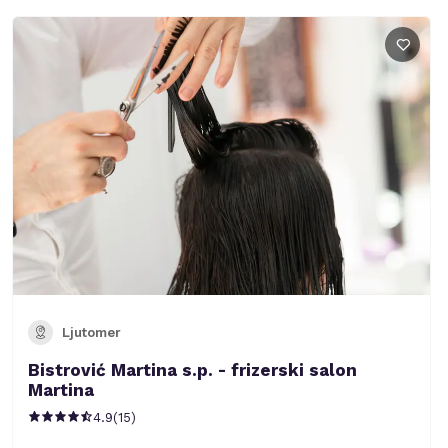
Ljutomer
Bistrović Martina s.p. - frizerski salon
Martina
4.9
(
15
)