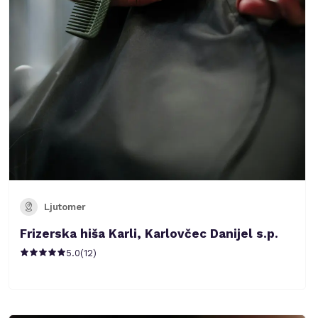
Ljutomer
Frizerska hiša Karli, Karlovčec Danijel s.p.
5.0
(
12
)