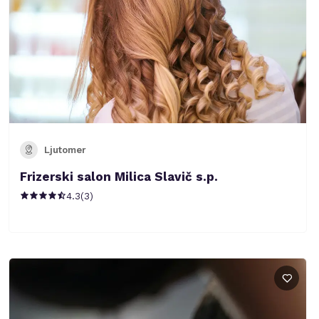
Ljutomer
Frizerski salon Milica Slavič s.p.
4.3
(
3
)