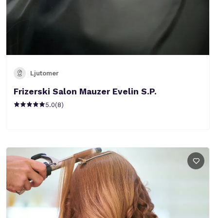
Ljutomer
Frizerski Salon Mauzer Evelin S.P.
5.0
(
8
)