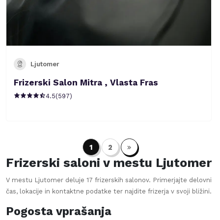
Ljutomer
Frizerski Salon Mitra , Vlasta Fras
4.5
(
597
)
1
2
Frizerski saloni v mestu
Ljutomer
V mestu
Ljutomer
deluje
17
frizerskih salonov. Primerjajte delovni
čas, lokacije in kontaktne podatke ter najdite frizerja v svoji bližini.
Pogosta vprašanja