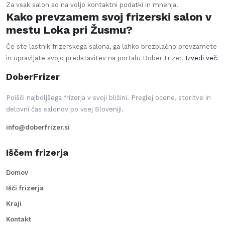
Za vsak salon so na voljo kontaktni podatki in mnenja.
Kako prevzamem svoj frizerski salon v
mestu Loka pri Žusmu?
Če ste lastnik frizerskega salona, ga lahko brezplačno prevzamete
in upravljate svojo predstavitev na portalu Dober Frizer.
Izvedi več
.
DoberFrizer
Poišči najboljšega frizerja v svoji bližini. Preglej ocene, storitve in
delovni čas salonov po vsej Sloveniji.
info@doberfrizer.si
Iščem frizerja
Domov
Išči frizerja
Kraji
Kontakt