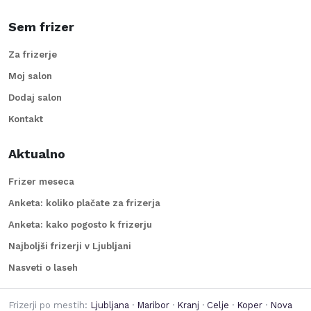
Sem frizer
Za frizerje
Moj salon
Dodaj salon
Kontakt
Aktualno
Frizer meseca
Anketa: koliko plačate za frizerja
Anketa: kako pogosto k frizerju
Najboljši frizerji v Ljubljani
Nasveti o laseh
Frizerji po mestih:
Ljubljana
·
Maribor
·
Kranj
·
Celje
·
Koper
·
Nova