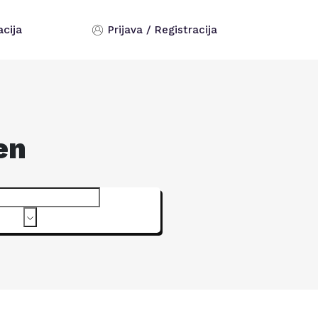
acija
Prijava / Registracija
en