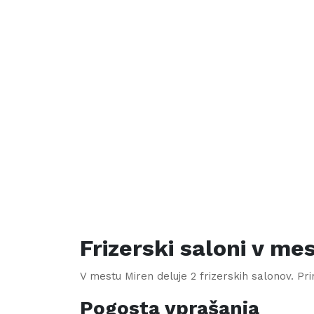
Frizerski saloni v me
V mestu
Miren
deluje
2
frizerskih salonov. Prim
Pogosta vprašanja