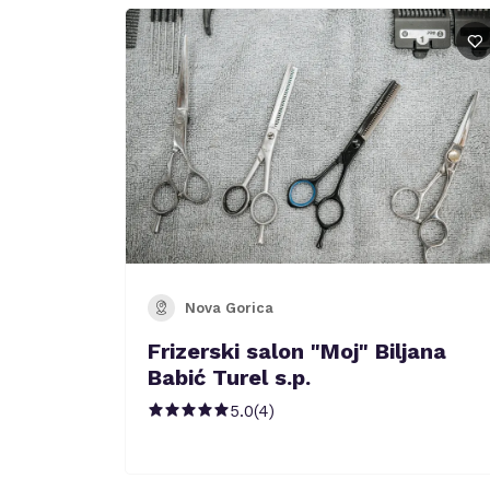
Nova Gorica
Frizerski salon "Moj" Biljana
Babić Turel s.p.
5.0
(
4
)