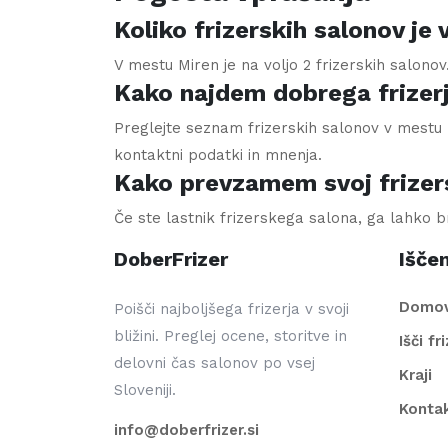
Koliko frizerskih salonov je
V mestu Miren je na voljo 2 frizerskih salonov
Kako najdem dobrega frizer
Preglejte seznam frizerskih salonov v mestu M
kontaktni podatki in mnenja.
Kako prevzamem svoj frizer
Če ste lastnik frizerskega salona, ga lahko 
DoberFrizer
Iščem
Domo
Poišči najboljšega frizerja v svoji
bližini. Preglej ocene, storitve in
Išči fr
delovni čas salonov po vsej
Kraji
Sloveniji.
Konta
info@doberfrizer.si