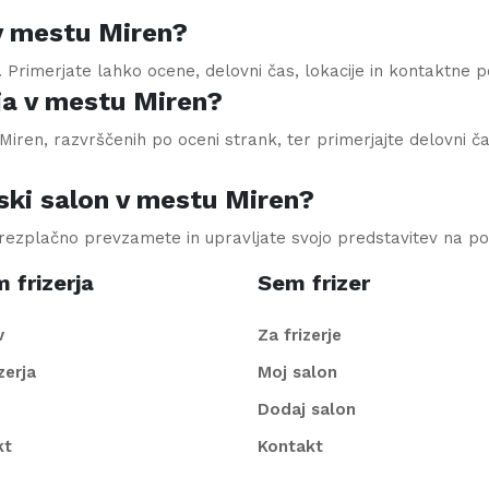
 v mestu Miren?
. Primerjate lahko ocene, delovni čas, lokacije in kontaktne 
ja v mestu Miren?
iren, razvrščenih po oceni strank, ter primerjajte delovni čas
ski salon v mestu Miren?
brezplačno prevzamete in upravljate svojo predstavitev na po
 frizerja
Sem frizer
v
Za frizerje
izerja
Moj salon
Dodaj salon
kt
Kontakt