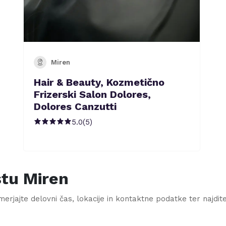
Miren
Hair & Beauty, Kozmetično
Frizerski Salon Dolores,
Dolores Canzutti
5.0
(
5
)
stu
Miren
erjajte delovni čas, lokacije in kontaktne podatke ter najdite fr