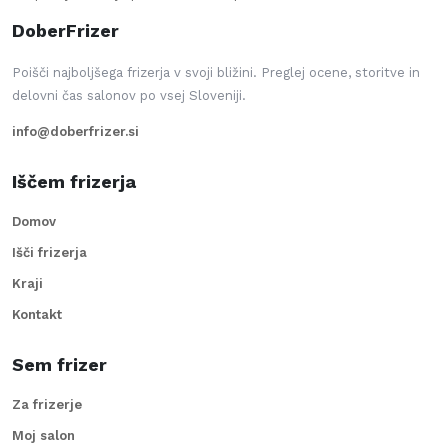
DoberFrizer
Poišči najboljšega frizerja v svoji bližini. Preglej ocene, storitve in
delovni čas salonov po vsej Sloveniji.
info@doberfrizer.si
Iščem frizerja
Domov
Išči frizerja
Kraji
Kontakt
Sem frizer
Za frizerje
Moj salon