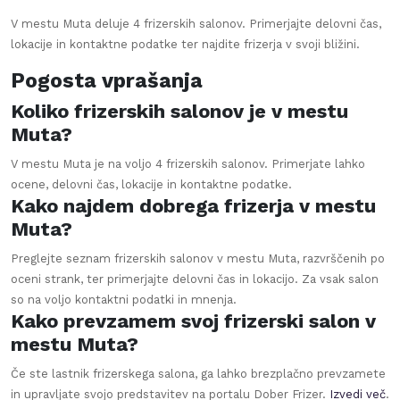
V mestu
Muta
deluje
4
frizerskih salonov. Primerjajte delovni čas,
lokacije in kontaktne podatke ter najdite frizerja v svoji bližini.
Pogosta vprašanja
Koliko frizerskih salonov je v mestu
Muta?
V mestu Muta je na voljo 4 frizerskih salonov. Primerjate lahko
ocene, delovni čas, lokacije in kontaktne podatke.
Kako najdem dobrega frizerja v mestu
Muta?
Preglejte seznam frizerskih salonov v mestu Muta, razvrščenih po
oceni strank, ter primerjajte delovni čas in lokacijo. Za vsak salon
so na voljo kontaktni podatki in mnenja.
Kako prevzamem svoj frizerski salon v
mestu Muta?
Če ste lastnik frizerskega salona, ga lahko brezplačno prevzamete
in upravljate svojo predstavitev na portalu Dober Frizer.
Izvedi več
.