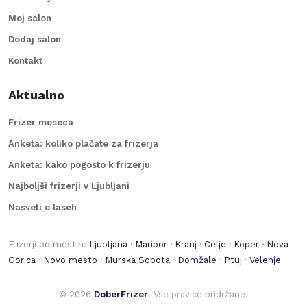
Moj salon
Dodaj salon
Kontakt
Aktualno
Frizer meseca
Anketa: koliko plačate za frizerja
Anketa: kako pogosto k frizerju
Najboljši frizerji v Ljubljani
Nasveti o laseh
Frizerji po mestih:
Ljubljana
·
Maribor
·
Kranj
·
Celje
·
Koper
·
Nova
Gorica
·
Novo mesto
·
Murska Sobota
·
Domžale
·
Ptuj
·
Velenje
©
2026
DoberFrizer
. Vse pravice pridržane.