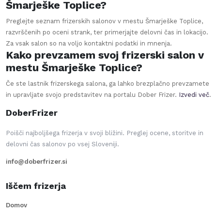
Šmarješke Toplice?
Preglejte seznam frizerskih salonov v mestu Šmarješke Toplice,
razvrščenih po oceni strank, ter primerjajte delovni čas in lokacijo.
Za vsak salon so na voljo kontaktni podatki in mnenja.
Kako prevzamem svoj frizerski salon v
mestu Šmarješke Toplice?
Če ste lastnik frizerskega salona, ga lahko brezplačno prevzamete
in upravljate svojo predstavitev na portalu Dober Frizer.
Izvedi več
.
DoberFrizer
Poišči najboljšega frizerja v svoji bližini. Preglej ocene, storitve in
delovni čas salonov po vsej Sloveniji.
info@doberfrizer.si
Iščem frizerja
Domov