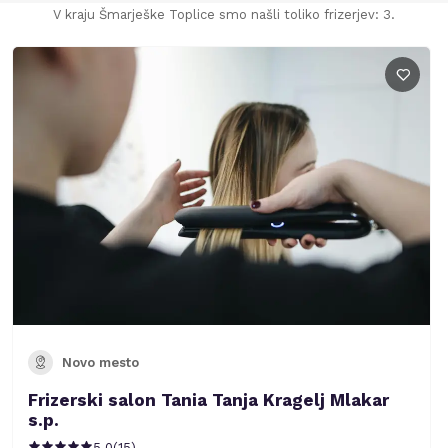
V kraju Šmarješke Toplice smo našli toliko frizerjev: 3.
Novo mesto
Frizerski salon Tania Tanja Kragelj Mlakar
s.p.
5.0
(
15
)