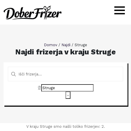
Domov
/
Najdi
/
Struge
Najdi frizerja v kraju Struge
V kraju Struge smo našli toliko frizerjev: 2.