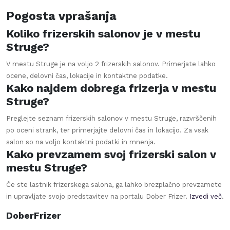
Pogosta vprašanja
Koliko frizerskih salonov je v mestu
Struge?
V mestu Struge je na voljo 2 frizerskih salonov. Primerjate lahko
ocene, delovni čas, lokacije in kontaktne podatke.
Kako najdem dobrega frizerja v mestu
Struge?
Preglejte seznam frizerskih salonov v mestu Struge, razvrščenih
po oceni strank, ter primerjajte delovni čas in lokacijo. Za vsak
salon so na voljo kontaktni podatki in mnenja.
Kako prevzamem svoj frizerski salon v
mestu Struge?
Če ste lastnik frizerskega salona, ga lahko brezplačno prevzamete
in upravljate svojo predstavitev na portalu Dober Frizer.
Izvedi več
.
DoberFrizer