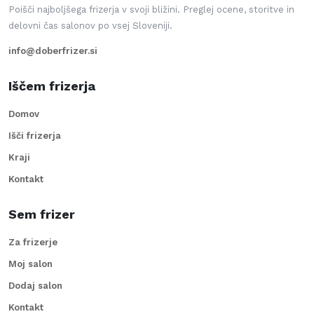
Poišči najboljšega frizerja v svoji bližini. Preglej ocene, storitve in
delovni čas salonov po vsej Sloveniji.
info@doberfrizer.si
Iščem frizerja
Domov
Išči frizerja
Kraji
Kontakt
Sem frizer
Za frizerje
Moj salon
Dodaj salon
Kontakt