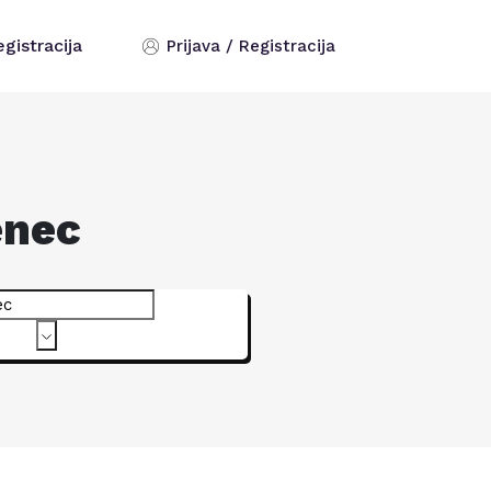
egistracija
Prijava / Registracija
enec