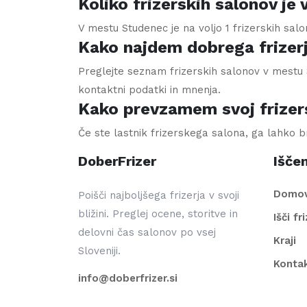
Koliko frizerskih salonov j
V mestu Studenec je na voljo 1 frizerskih sal
Kako najdem dobrega frizer
Preglejte seznam frizerskih salonov v mestu S
kontaktni podatki in mnenja.
Kako prevzamem svoj frizer
Če ste lastnik frizerskega salona, ga lahko 
DoberFrizer
Iščem
Domo
Poišči najboljšega frizerja v svoji
bližini. Preglej ocene, storitve in
Išči fr
delovni čas salonov po vsej
Kraji
Sloveniji.
Konta
info@doberfrizer.si