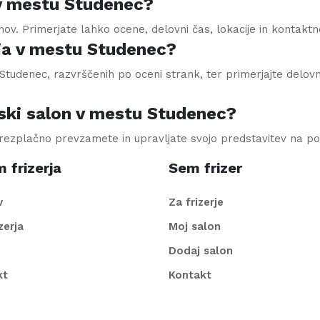
e v mestu Studenec?
onov. Primerjate lahko ocene, delovni čas, lokacije in kontakt
ja v mestu Studenec?
tudenec, razvrščenih po oceni strank, ter primerjajte delovni
ski salon v mestu Studenec?
brezplačno prevzamete in upravljate svojo predstavitev na po
 frizerja
Sem frizer
v
Za frizerje
izerja
Moj salon
Dodaj salon
kt
Kontakt