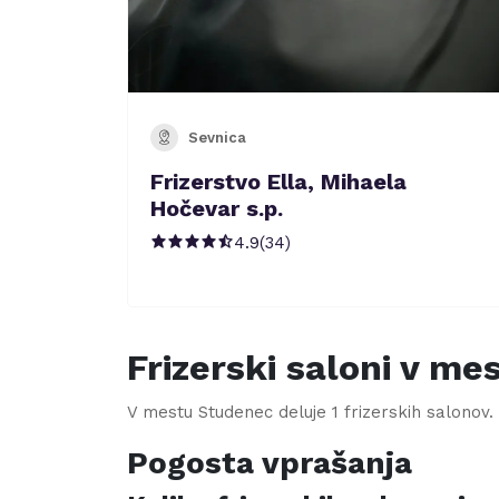
Sevnica
Frizerstvo Ella, Mihaela
Hočevar s.p.
4.9
(
34
)
Frizerski saloni v me
V mestu
Studenec
deluje
1
frizerskih salonov. 
Pogosta vprašanja