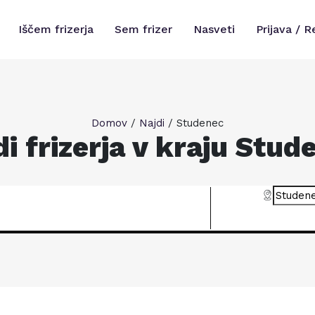
Iščem frizerja
Sem frizer
Nasveti
Prijava / R
Domov
/
Najdi
/
Studenec
di frizerja v kraju Stud