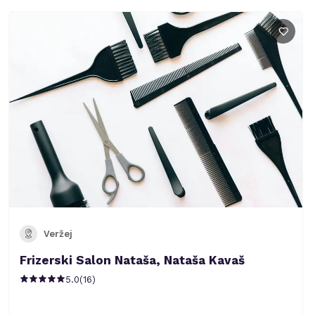
Veržej
Frizerski Salon Nataša, Nataša Kavaš
5.0
(
16
)