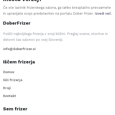
Če ste lastnik frizerskega salona, ga lahko brezplačno prevzamete
in upravljate svojo predstavitev na portalu Dober Frizer.
Izvedi več
.
DoberFrizer
Poišči najboljšega frizerja v svoji bližini. Preglej ocene, storitve in
delovni čas salonov po vsej Sloveniji.
info@doberfrizer.si
Iščem frizerja
Domov
Išči frizerja
Kraji
Kontakt
Sem frizer