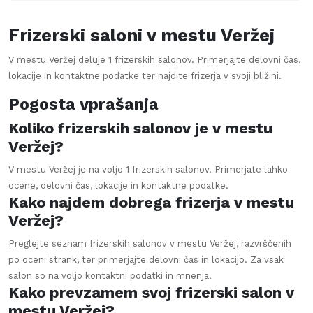
Frizerski saloni v mestu
Veržej
V mestu
Veržej
deluje
1
frizerskih salonov. Primerjajte delovni čas,
lokacije in kontaktne podatke ter najdite frizerja v svoji bližini.
Pogosta vprašanja
Koliko frizerskih salonov je v mestu
Veržej?
V mestu Veržej je na voljo 1 frizerskih salonov. Primerjate lahko
ocene, delovni čas, lokacije in kontaktne podatke.
Kako najdem dobrega frizerja v mestu
Veržej?
Preglejte seznam frizerskih salonov v mestu Veržej, razvrščenih
po oceni strank, ter primerjajte delovni čas in lokacijo. Za vsak
salon so na voljo kontaktni podatki in mnenja.
Kako prevzamem svoj frizerski salon v
mestu Veržej?