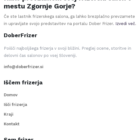
mestu Zgornje Gorje?
Če ste lastnik frizerskega salona, ga lahko brezplačno prevzamete
in upravljate svojo predstavitev na portalu Dober Frizer.
Izvedi več
.
DoberFrizer
Poišči najboljšega frizerja v svoji bližini. Preglej ocene, storitve in
delovni čas salonov po vsej Sloveniji.
info@doberfrizer.si
Iščem frizerja
Domov
Išči frizerja
Kraji
Kontakt
Sem frizer