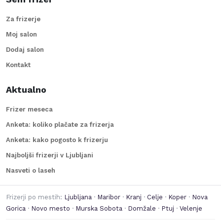
Za frizerje
Moj salon
Dodaj salon
Kontakt
Aktualno
Frizer meseca
Anketa: koliko plačate za frizerja
Anketa: kako pogosto k frizerju
Najboljši frizerji v Ljubljani
Nasveti o laseh
Frizerji po mestih:
Ljubljana
·
Maribor
·
Kranj
·
Celje
·
Koper
·
Nova
Gorica
·
Novo mesto
·
Murska Sobota
·
Domžale
·
Ptuj
·
Velenje