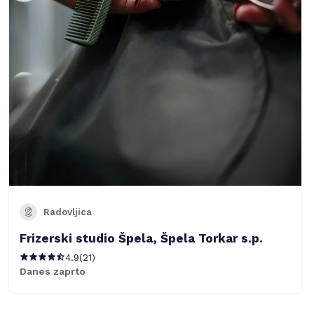
Radovljica
Frizerski studio Špela, Špela Torkar s.p.
4.9
(
21
)
Danes zaprto