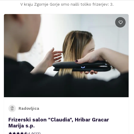
V kraju Zgornje Gorje smo našli toliko frizerjev: 3.
Radovljica
Frizerski salon "Claudia", Hribar Gracar
Marija s.p.
4.9
(
13
)