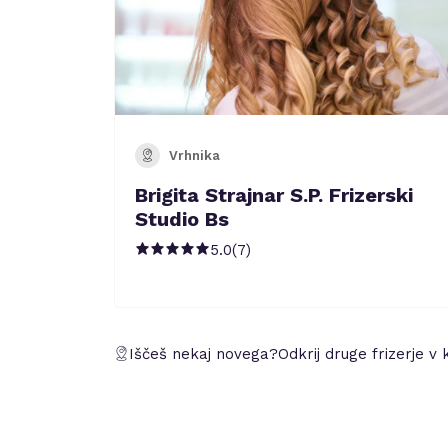
Vrhnika
Brigita Strajnar S.P. Frizerski
Studio Bs
5.0
(
7
)
Iščeš nekaj novega?
Odkrij druge frizerje v 