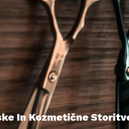
ske In Kozmetične Storitv