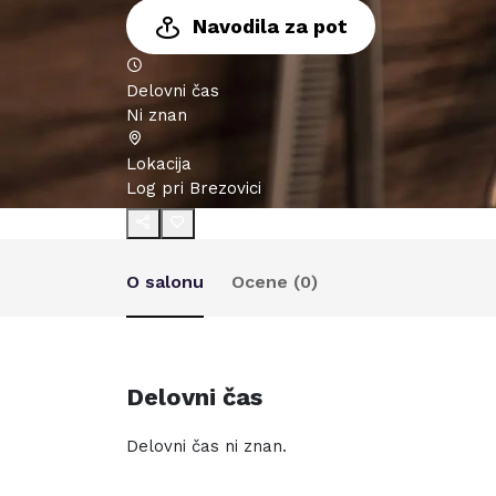
Navodila za pot
Delovni čas
Ni znan
Lokacija
Log pri Brezovici
O salonu
Ocene (
0
)
Delovni čas
Delovni čas ni znan.