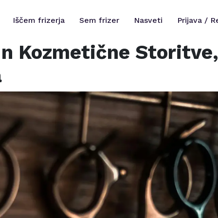
Iščem frizerja
Sem frizer
Nasveti
Prijava / R
In Kozmetične Storitve,
a