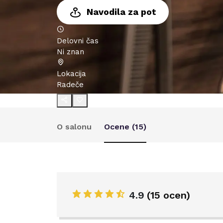
Navodila za pot
Delovni čas
Ni znan
Lokacija
Radeče
O salonu
Ocene (
15
)
4.9
(
15 ocen
)