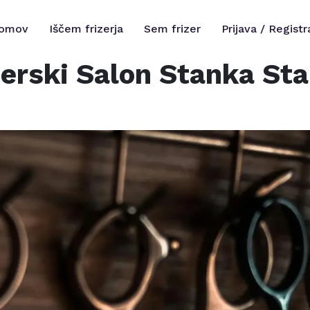
omov
Iščem frizerja
Sem frizer
Prijava / Registr
zerski Salon Stanka St