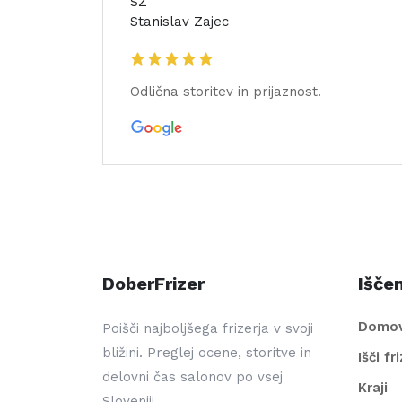
SZ
Stanislav Zajec
Odlična storitev in prijaznost.
DoberFrizer
Iščem
Domo
Poišči najboljšega frizerja v svoji
bližini. Preglej ocene, storitve in
Išči fr
delovni čas salonov po vsej
Kraji
Sloveniji.