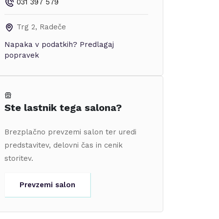
031 397 579
Trg 2
,
Radeče
Napaka v podatkih?
Predlagaj
popravek
Ste lastnik tega salona?
Brezplačno prevzemi salon ter uredi
predstavitev, delovni čas in cenik
storitev.
Prevzemi salon