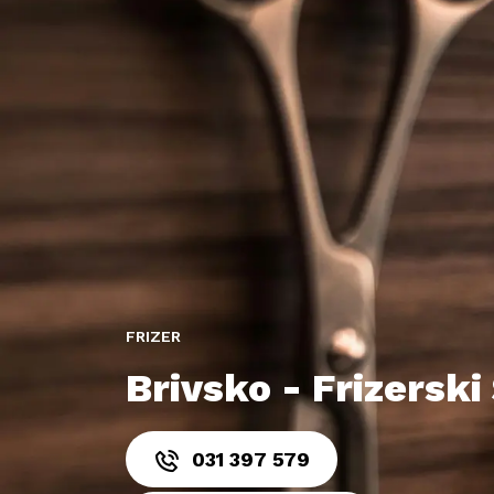
FRIZER
Brivsko - Frizersk
031 397 579