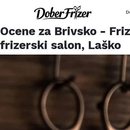
D
Ocene za
Brivsko - Fri
frizerski salon,
Laško