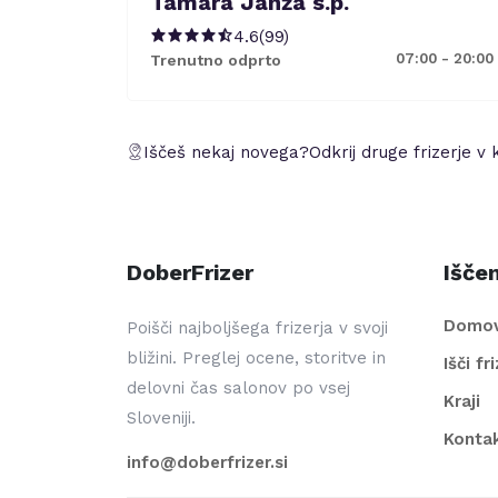
Tamara Janža s.p.
4.6
(
99
)
07:00 - 20:00
Trenutno odprto
Iščeš nekaj novega?
Odkrij druge frizerje v 
DoberFrizer
Iščem
Domo
Poišči najboljšega frizerja v svoji
bližini. Preglej ocene, storitve in
Išči fr
delovni čas salonov po vsej
Kraji
Sloveniji.
Konta
info@doberfrizer.si