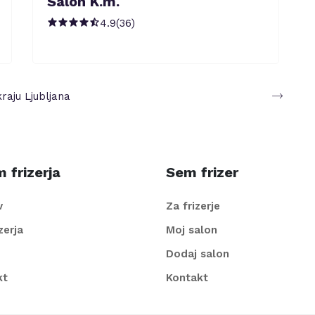
Salon K.m.
4.9
(
36
)
kraju
Ljubljana
 frizerja
Sem frizer
v
Za frizerje
izerja
Moj salon
Dodaj salon
kt
Kontakt