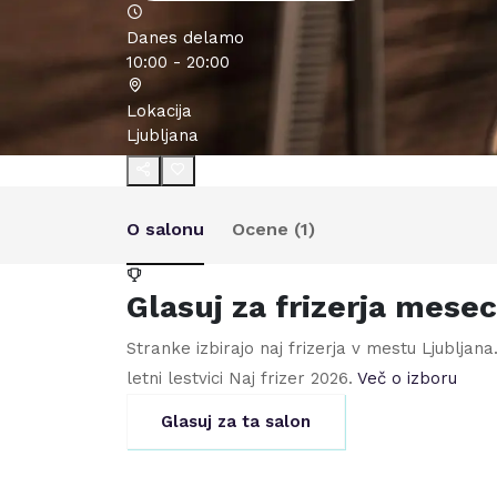
Danes delamo
10:00 - 20:00
Lokacija
Ljubljana
O salonu
Ocene (
1
)
Glasuj za frizerja mese
Stranke izbirajo naj frizerja v mestu
Ljubljana
letni lestvici Naj frizer
2026
.
Več o izboru
Glasuj za ta salon