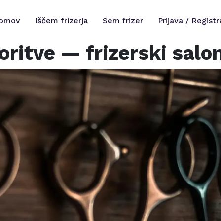
omov
Iščem frizerja
Sem frizer
Prijava / Registr
oritve
— frizerski salo