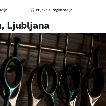
acija
Prijava / Registracija
n,
Ljubljana