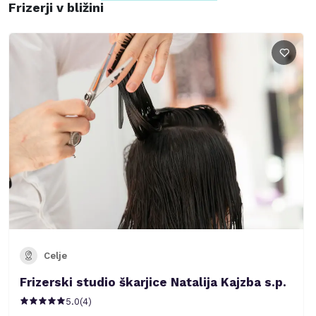
Frizerji v bližini
Celje
Frizerski studio škarjice Natalija Kajzba s.p.
5.0
(
4
)