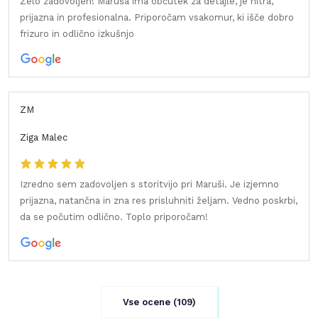
Zelo zadovoljen! Maruša ima občutek za detajle, je hitra,
prijazna in profesionalna. Priporočam vsakomur, ki išče dobro
frizuro in odlično izkušnjo
ZM
Ziga Malec
Izredno sem zadovoljen s storitvijo pri Maruši. Je izjemno
prijazna, natančna in zna res prisluhniti željam. Vedno poskrbi,
da se počutim odlično. Toplo priporočam!
Vse ocene (
109
)