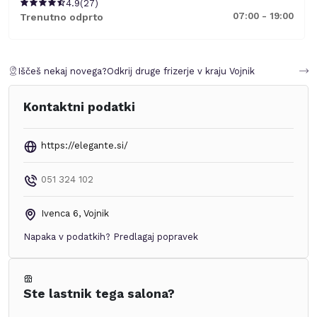
4.9
(
27
)
07:00 - 19:00
Trenutno odprto
Iščeš nekaj novega?
Odkrij druge frizerje v kraju
Vojnik
Kontaktni podatki
https://elegante.si/
051 324 102
Ivenca 6
,
Vojnik
Napaka v podatkih?
Predlagaj popravek
Ste lastnik tega salona?