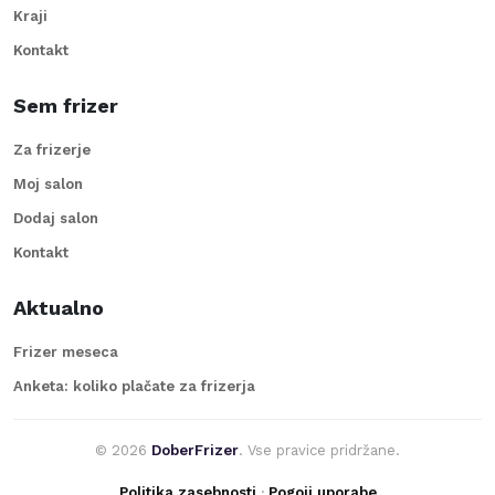
Kraji
Kontakt
Sem frizer
Za frizerje
Moj salon
Dodaj salon
Kontakt
Aktualno
Frizer meseca
Anketa: koliko plačate za frizerja
©
2026
DoberFrizer
. Vse pravice pridržane.
Politika zasebnosti
·
Pogoji uporabe