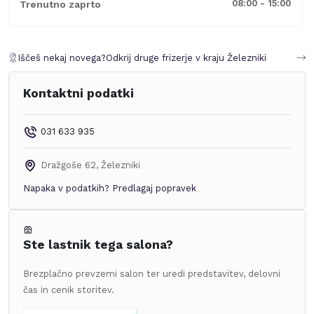
08:00 - 15:00
Trenutno zaprto
Iščeš nekaj novega?
Odkrij druge frizerje v kraju
Železniki
Kontaktni podatki
031 633 935
Dražgoše 62
,
Železniki
Napaka v podatkih?
Predlagaj popravek
Ste lastnik tega salona?
Brezplačno prevzemi salon ter uredi predstavitev, delovni
čas in cenik storitev.