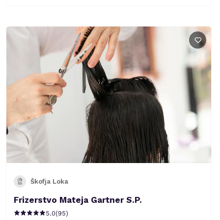
Škofja Loka
Frizerstvo Mateja Gartner S.P.
5.0
(
95
)