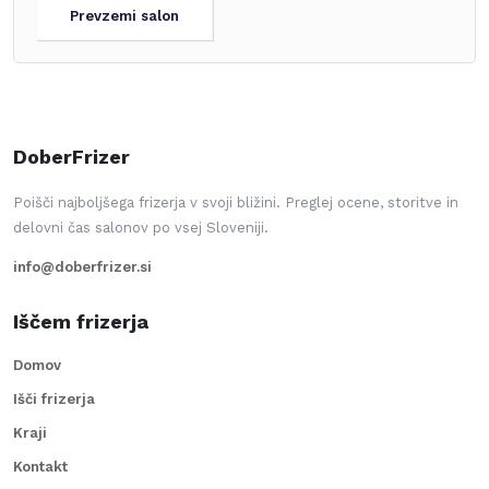
Prevzemi salon
DoberFrizer
Poišči najboljšega frizerja v svoji bližini. Preglej ocene, storitve in
delovni čas salonov po vsej Sloveniji.
info@doberfrizer.si
Iščem frizerja
Domov
Išči frizerja
Kraji
Kontakt