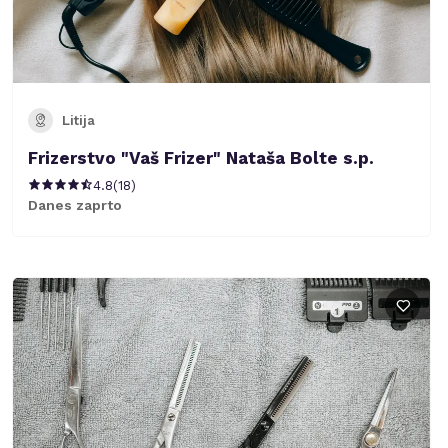
Litija
Frizerstvo "Vaš Frizer" Nataša Bolte s.p.
4.8
(
18
)
Danes zaprto