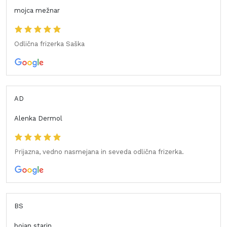
mojca mežnar
Odlična frizerka Saška
AD
Alenka Dermol
Prijazna, vedno nasmejana in seveda odlična frizerka.
BS
bojan starin