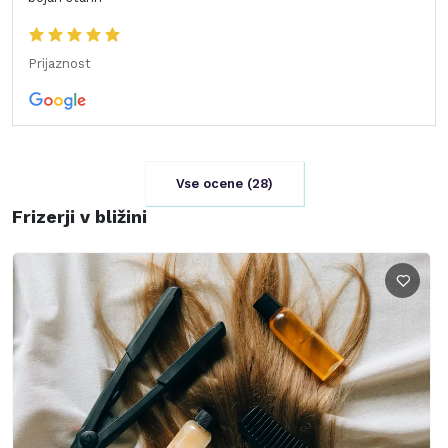
Prijaznost
Vse ocene (
28
)
Frizerji v bližini