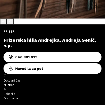
FRIZER
Frizerska hiša Andrejka, Andreja Senič,
s.p.
040 801 039
Navodila za pot
Delovni čas
Ni znan
Lokacija
Oplotnica