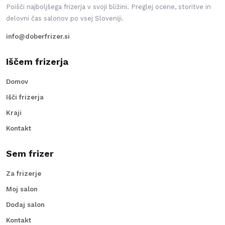
Poišči najboljšega frizerja v svoji bližini. Preglej ocene, storitve in
delovni čas salonov po vsej Sloveniji.
info@doberfrizer.si
Iščem frizerja
Domov
Išči frizerja
Kraji
Kontakt
Sem frizer
Za frizerje
Moj salon
Dodaj salon
Kontakt