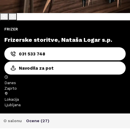
FRIZER
Frizerske storitve, Nataša Logar s.p.
031 533 748
Navodila za pot
Danes
Zaprto
Lokacija
Ljubljana
O salonu
Ocene (
27
)