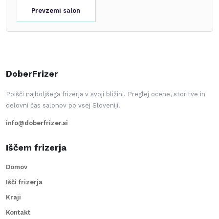
Prevzemi salon
DoberFrizer
Poišči najboljšega frizerja v svoji bližini. Preglej ocene, storitve in
delovni čas salonov po vsej Sloveniji.
info@doberfrizer.si
Iščem frizerja
Domov
Išči frizerja
Kraji
Kontakt