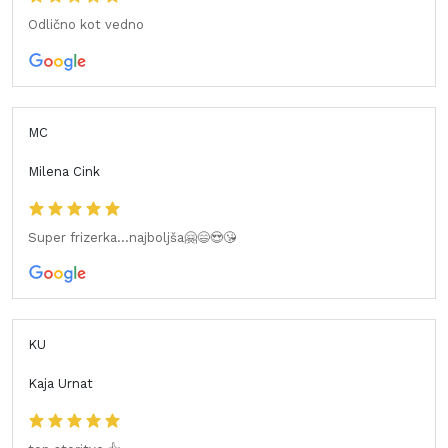
Odlično kot vedno
MC
Milena Cink
Super frizerka...najboljša🤗😄😍😘
KU
Kaja Urnat