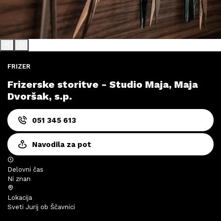
FRIZER
Frizerske storitve - Studio Maja, Maja
Dvoršak, s.p.
051 345 613
Navodila za pot
Delovni čas
Ni znan
Lokacija
Sveti Jurij ob Ščavnici