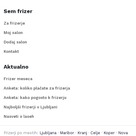
Sem frizer
Za frizerje
Moj salon
Dodaj salon
Kontakt
Aktualno
Frizer meseca
Anketa: koliko plačate za frizerja
Anketa: kako pogosto k frizerju
Najboljši frizerji v Ljubljani
Nasveti o laseh
Frizerji po mestih:
Ljubljana
·
Maribor
·
Kranj
·
Celje
·
Koper
·
Nova