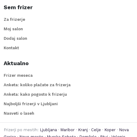
Sem frizer
Za frizerje
Moj salon
Dodaj salon
Kontakt
Aktualno
Frizer meseca
Anketa: koliko plačate za frizerja
Anketa: kako pogosto k frizerju
Najboljši frizerji v Ljubljani
Nasveti o laseh
Frizerji po mestih:
Ljubljana
·
Maribor
·
Kranj
·
Celje
·
Koper
·
Nova
Gorica
·
Novo mesto
·
Murska Sobota
·
Domžale
·
Ptuj
·
Velenje