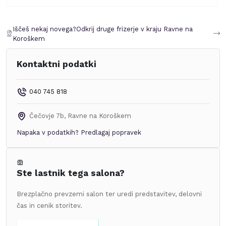
Iščeš nekaj novega?
Odkrij druge frizerje v kraju
Ravne na
Koroškem
Kontaktni podatki
040 745 818
Čečovje 7b
,
Ravne na Koroškem
Napaka v podatkih?
Predlagaj popravek
Ste lastnik tega salona?
Brezplačno prevzemi salon ter uredi predstavitev, delovni
čas in cenik storitev.