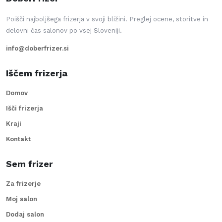
Poišči najboljšega frizerja v svoji bližini. Preglej ocene, storitve in
delovni čas salonov po vsej Sloveniji.
info@doberfrizer.si
Iščem frizerja
Domov
Išči frizerja
Kraji
Kontakt
Sem frizer
Za frizerje
Moj salon
Dodaj salon