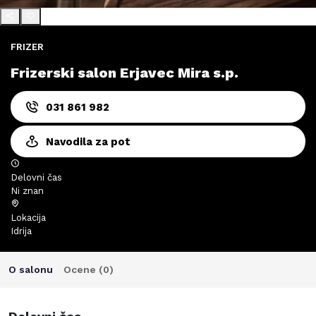
FRIZER
Frizerski salon Erjavec Mira s.p.
031 861 982
Navodila za pot
Delovni čas
Ni znan
Lokacija
Idrija
O salonu
Ocene (
0
)