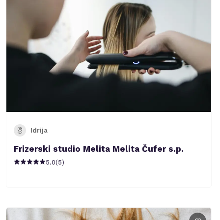
Idrija
Frizerski studio Melita Melita Čufer s.p.
5.0
(
5
)