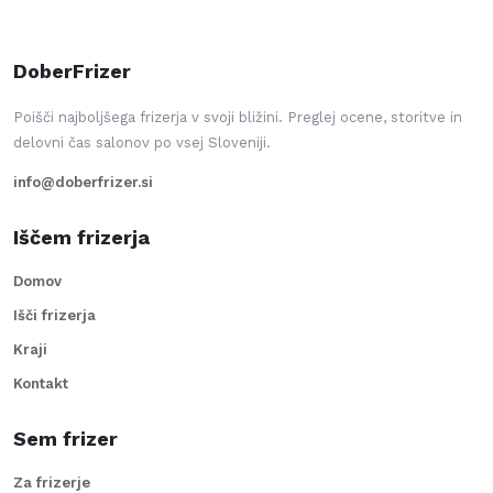
DoberFrizer
Poišči najboljšega frizerja v svoji bližini. Preglej ocene, storitve in
delovni čas salonov po vsej Sloveniji.
info@doberfrizer.si
Iščem frizerja
Domov
Išči frizerja
Kraji
Kontakt
Sem frizer
Za frizerje