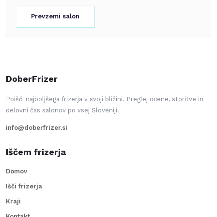
Prevzemi salon
DoberFrizer
Poišči najboljšega frizerja v svoji bližini. Preglej ocene, storitve in
delovni čas salonov po vsej Sloveniji.
info@doberfrizer.si
Iščem frizerja
Domov
Išči frizerja
Kraji
Kontakt