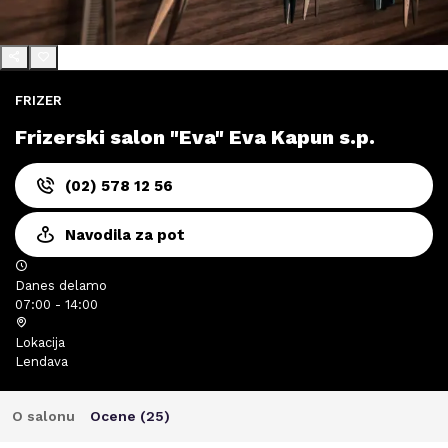
FRIZER
Frizerski salon "Eva" Eva Kapun s.p.
(02) 578 12 56
Navodila za pot
Danes delamo
07:00 - 14:00
Lokacija
Lendava
O salonu
Ocene (
25
)