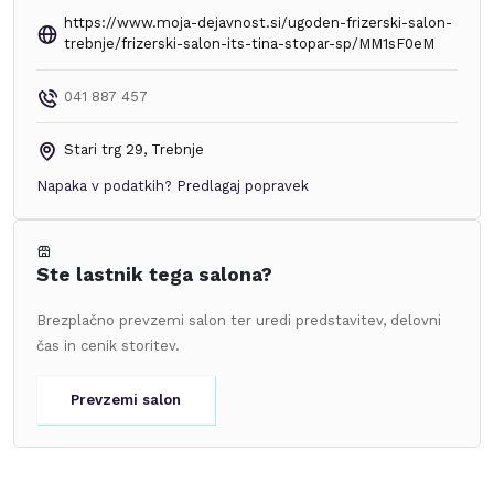
https://www.moja-dejavnost.si/ugoden-frizerski-salon-
trebnje/frizerski-salon-its-tina-stopar-sp/MM1sF0eM
041 887 457
Stari trg 29
,
Trebnje
Napaka v podatkih?
Predlagaj popravek
Ste lastnik tega salona?
Brezplačno prevzemi salon ter uredi predstavitev, delovni
čas in cenik storitev.
Prevzemi salon