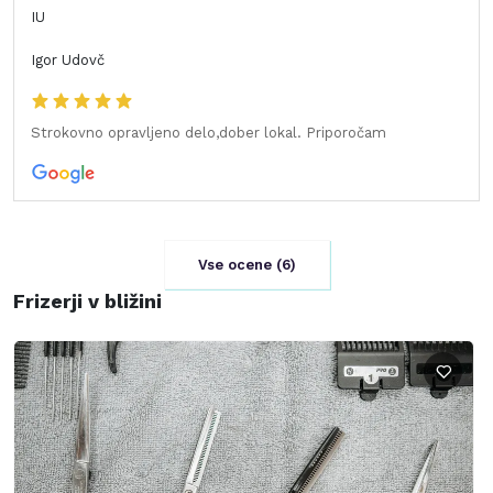
IU
Igor Udovč
Strokovno opravljeno delo,dober lokal. Priporočam
Vse ocene (
6
)
Frizerji v bližini