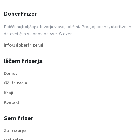
DoberFrizer
Poišči najboljšega frizerja v svoji bližini. Preglej ocene, storitve in
delovni čas salonov po vsej Sloveniji.
info@doberfrizer.si
Iščem frizerja
Domov
Išči frizerja
Kraji
Kontakt
Sem frizer
Za frizerje