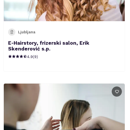
Ljubljana
E-Hairstory, frizerski salon, Erik
Skenderović s.p.
4.9
(
9
)