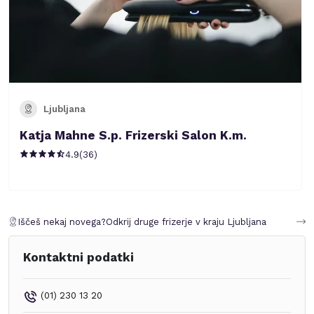
Ljubljana
Katja Mahne S.p. Frizerski Salon K.m.
4.9
(
36
)
Iščeš nekaj novega?
Odkrij druge frizerje v kraju
Ljubljana
Kontaktni podatki
(01) 230 13 20