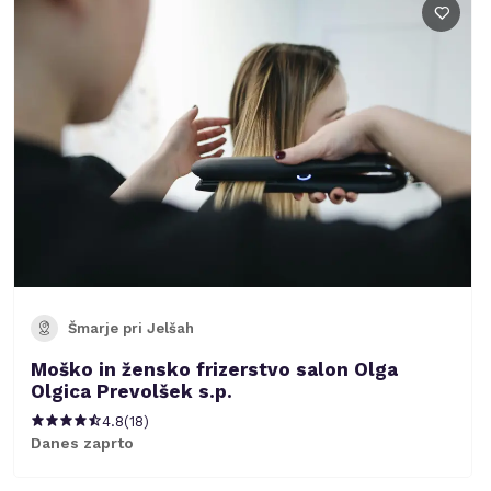
Šmarje pri Jelšah
Moško in žensko frizerstvo salon Olga
Olgica Prevolšek s.p.
4.8
(
18
)
Danes zaprto