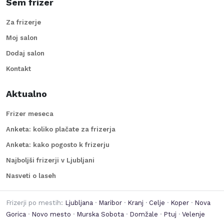
Sem frizer
Za frizerje
Moj salon
Dodaj salon
Kontakt
Aktualno
Frizer meseca
Anketa: koliko plačate za frizerja
Anketa: kako pogosto k frizerju
Najboljši frizerji v Ljubljani
Nasveti o laseh
Frizerji po mestih:
Ljubljana
·
Maribor
·
Kranj
·
Celje
·
Koper
·
Nova
Gorica
·
Novo mesto
·
Murska Sobota
·
Domžale
·
Ptuj
·
Velenje