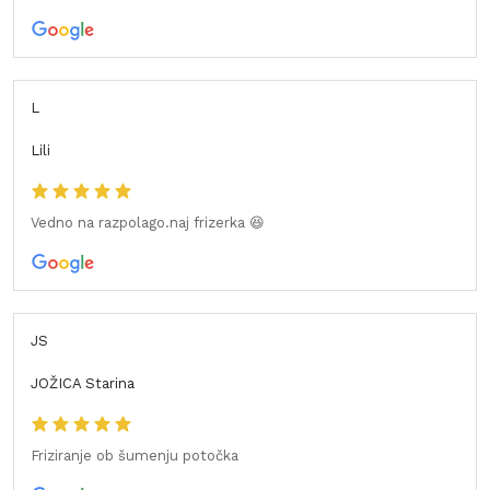
L
Lili
Vedno na razpolago.naj frizerka 😆
JS
JOŽICA Starina
Friziranje ob šumenju potočka