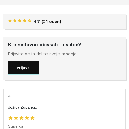
4.7
(
21 ocen
)
Ste nedavno obiskali ta salon?
Prijavite se in delite svoje mnenje.
Prijava
JZ
Jožica Zupančič
Superca