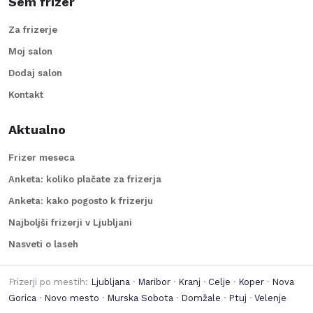
Sem frizer
Za frizerje
Moj salon
Dodaj salon
Kontakt
Aktualno
Frizer meseca
Anketa: koliko plačate za frizerja
Anketa: kako pogosto k frizerju
Najboljši frizerji v Ljubljani
Nasveti o laseh
Frizerji po mestih:
Ljubljana
·
Maribor
·
Kranj
·
Celje
·
Koper
·
Nova
Gorica
·
Novo mesto
·
Murska Sobota
·
Domžale
·
Ptuj
·
Velenje