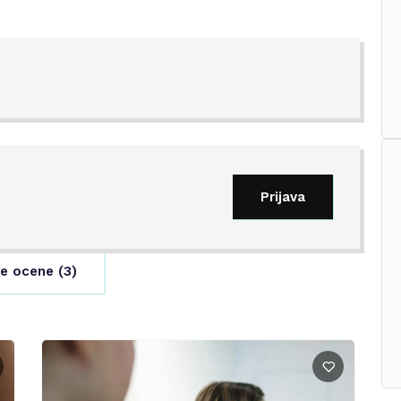
Prijava
e ocene (
3
)