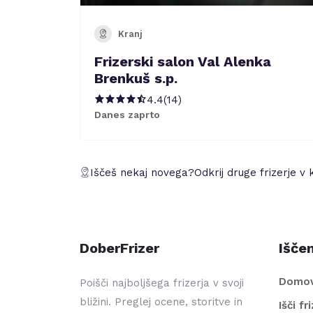
Kranj
Frizerski salon Val Alenka
Brenkuš s.p.
4.4
(
14
)
Danes zaprto
Iščeš nekaj novega?
Odkrij druge frizerje v 
DoberFrizer
Iščem
Domo
Poišči najboljšega frizerja v svoji
bližini. Preglej ocene, storitve in
Išči fr