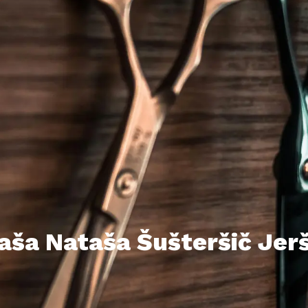
aša Nataša Šušteršič Jerš