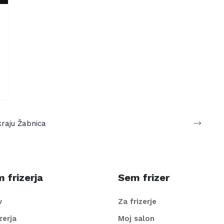
kraju
Žabnica
 frizerja
Sem frizer
v
Za frizerje
izerja
Moj salon