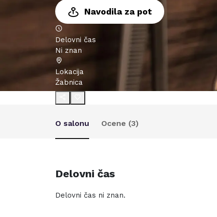
Navodila za pot
Delovni čas
Ni znan
Lokacija
Žabnica
O salonu
Ocene (
3
)
Delovni čas
Delovni čas ni znan.