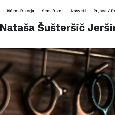
Iščem frizerja
Sem frizer
Nasveti
Prijava / R
Nataša Šušteršič Jeršin