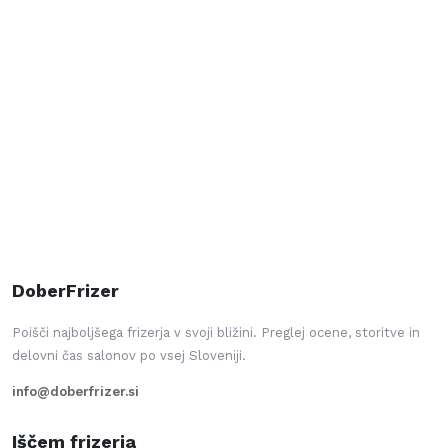
DoberFrizer
Poišči najboljšega frizerja v svoji bližini. Preglej ocene, storitve in
delovni čas salonov po vsej Sloveniji.
info@doberfrizer.si
Iščem frizerja