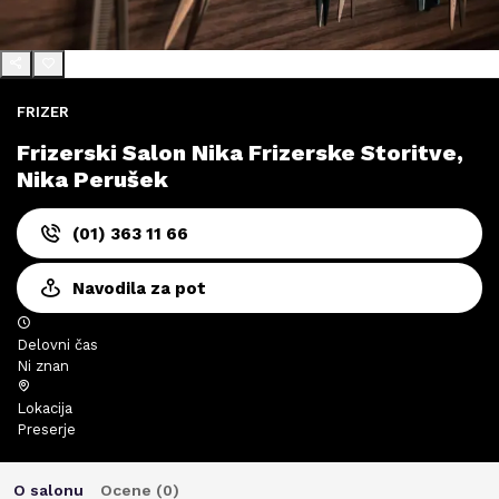
FRIZER
Frizerski Salon Nika Frizerske Storitve,
Nika Perušek
(01) 363 11 66
Navodila za pot
Delovni čas
Ni znan
Lokacija
Preserje
O salonu
Ocene (
0
)