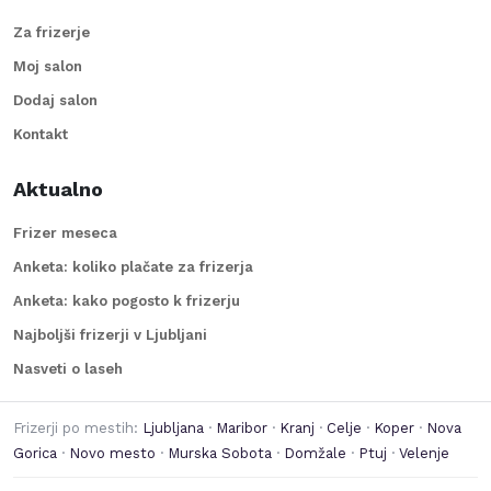
Za frizerje
Moj salon
Dodaj salon
Kontakt
Aktualno
Frizer meseca
Anketa: koliko plačate za frizerja
Anketa: kako pogosto k frizerju
Najboljši frizerji v Ljubljani
Nasveti o laseh
Frizerji po mestih:
Ljubljana
·
Maribor
·
Kranj
·
Celje
·
Koper
·
Nova
Gorica
·
Novo mesto
·
Murska Sobota
·
Domžale
·
Ptuj
·
Velenje