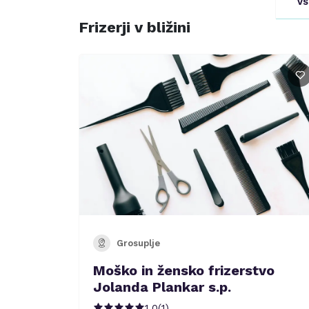
Vs
Frizerji v bližini
Grosuplje
Moško in žensko frizerstvo
Jolanda Plankar s.p.
1.0
(
1
)