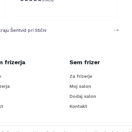
kraju
Šentvid pri Stični
 frizerja
Sem frizer
v
Za frizerje
izerja
Moj salon
Dodaj salon
kt
Kontakt