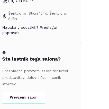
(01) 788 54 77
Šentvid pri Stični 124d
,
Šentvid pri
Stični
Napaka v podatkih?
Predlagaj
popravek
Ste lastnik tega salona?
Brezplačno prevzemi salon ter uredi
predstavitev, delovni čas in cenik
storitev.
Prevzemi salon