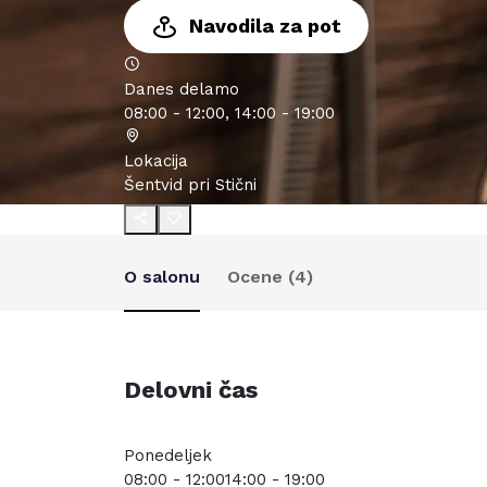
Navodila za pot
Danes delamo
08:00 - 12:00, 14:00 - 19:00
Lokacija
Šentvid pri Stični
O salonu
Ocene (
4
)
Delovni čas
Ponedeljek
08:00 - 12:00
14:00 - 19:00