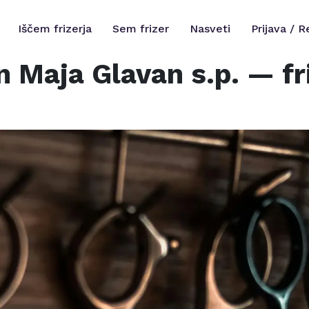
Iščem frizerja
Sem frizer
Nasveti
Prijava / R
n Maja Glavan s.p.
— fri