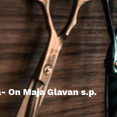
a- On Maja Glavan s.p.