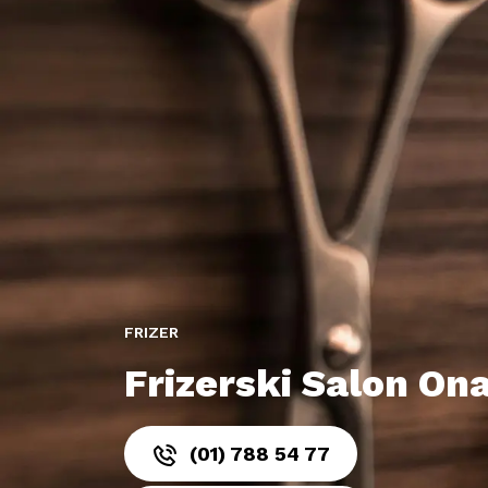
FRIZER
Frizerski Salon On
(01) 788 54 77