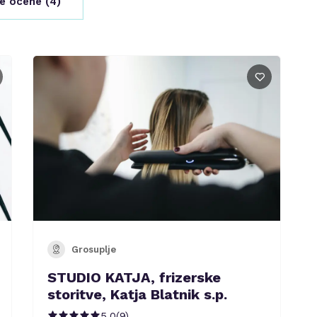
e ocene (
4
)
Grosuplje
STUDIO KATJA, frizerske
storitve, Katja Blatnik s.p.
5.0
(
9
)