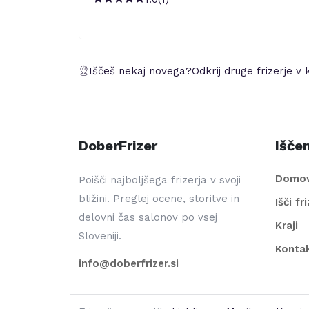
Iščeš nekaj novega?
Odkrij druge frizerje v 
DoberFrizer
Iščem
Domo
Poišči najboljšega frizerja v svoji
bližini. Preglej ocene, storitve in
Išči fr
delovni čas salonov po vsej
Kraji
Sloveniji.
Konta
info@doberfrizer.si