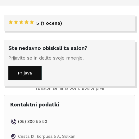
5
(
1 ocena
)
Ste nedavno obiskali ta salon?
Prijavite se in delite svoje mnenje.
Prijava
Ta salon še nima ocen. Bodite prvi!
Kontaktni podatki
(05) 300 55 50
Cesta IX. korpusa 5 A
,
Solkan