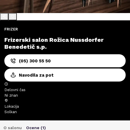
FRIZER
Frizerski salon Rožica Nussdorfer
Benedetič s.p.
(05) 300 55 50
Navodila za pot
Delovni čas
Ni znan
Lokacija
Solkan
O salonu
Ocene (
1
)