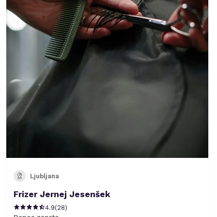
Ljubljana
Frizer Jernej Jesenšek
4.9
(
28
)
Danes zaprto