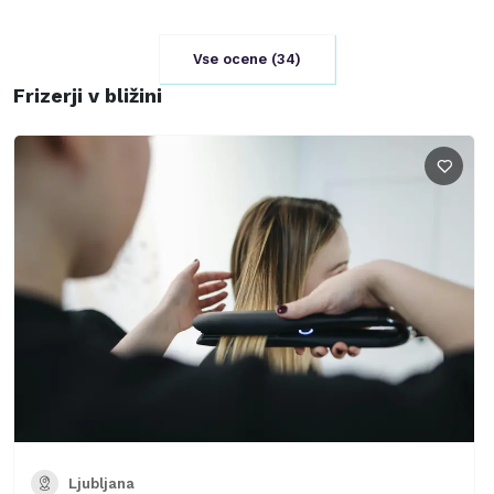
Vse ocene (
34
)
Frizerji v bližini
Ljubljana