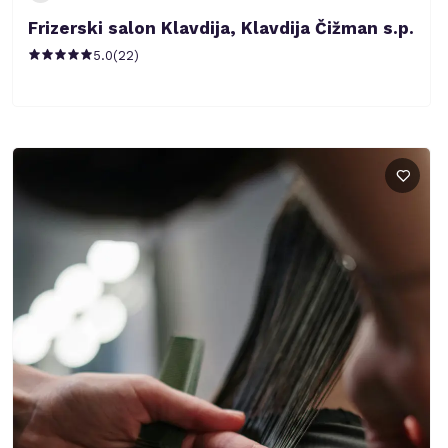
Frizerski salon Klavdija, Klavdija Čižman s.p.
5.0
(
22
)