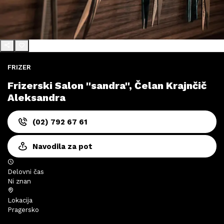
FRIZER
Frizerski Salon ''sandra'', Čelan Krajnčič
Aleksandra
(02) 792 67 61
Navodila za pot
Delovni čas
Ni znan
Lokacija
Pragersko