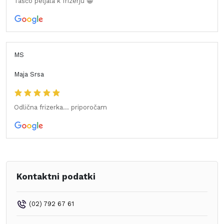
Taščo peljala k frizerju 😀
MS
Maja Srsa
Odlična frizerka... priporočam
Kontaktni podatki
(02) 792 67 61