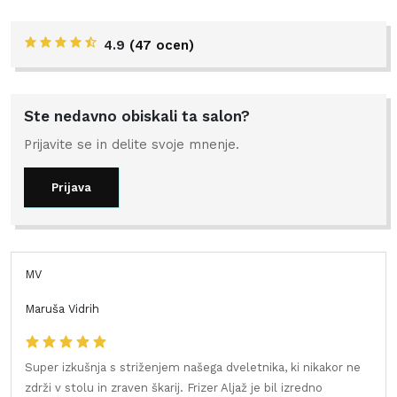
4.9
(
47 ocen
)
Ste nedavno obiskali ta salon?
Prijavite se in delite svoje mnenje.
Prijava
MV
Maruša Vidrih
Super izkušnja s striženjem našega dveletnika, ki nikakor ne
zdrži v stolu in zraven škarij. Frizer Aljaž je bil izredno