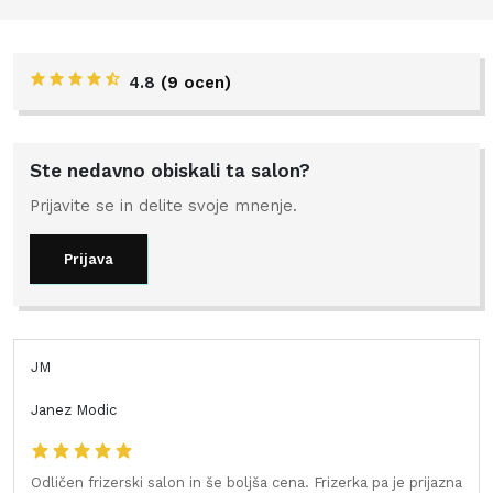
4.8
(
9 ocen
)
Ste nedavno obiskali ta salon?
Prijavite se in delite svoje mnenje.
Prijava
JM
Janez Modic
Odličen frizerski salon in še boljša cena. Frizerka pa je prijazna