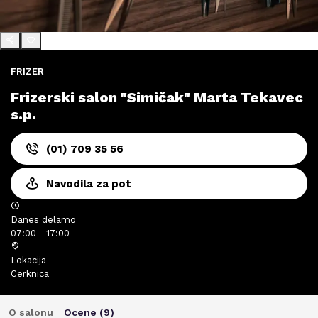
FRIZER
Frizerski salon "Simičak" Marta Tekavec
s.p.
(01) 709 35 56
Navodila za pot
Danes delamo
07:00 - 17:00
Lokacija
Cerknica
O salonu
Ocene (
9
)