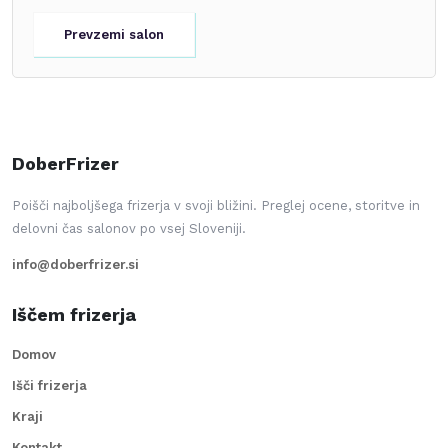
Prevzemi salon
DoberFrizer
Poišči najboljšega frizerja v svoji bližini. Preglej ocene, storitve in
delovni čas salonov po vsej Sloveniji.
info@doberfrizer.si
Iščem frizerja
Domov
Išči frizerja
Kraji
Kontakt