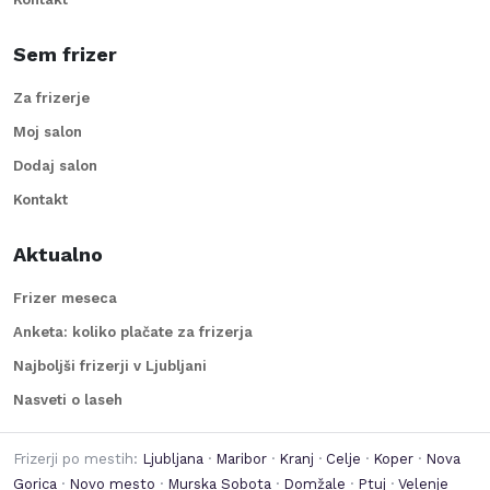
Sem frizer
Za frizerje
Moj salon
Dodaj salon
Kontakt
Aktualno
Frizer meseca
Anketa: koliko plačate za frizerja
Najboljši frizerji v Ljubljani
Nasveti o laseh
Frizerji po mestih:
Ljubljana
·
Maribor
·
Kranj
·
Celje
·
Koper
·
Nova
Gorica
·
Novo mesto
·
Murska Sobota
·
Domžale
·
Ptuj
·
Velenje