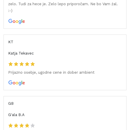
zelo. Tudi za hece je. Zelo lepo priporočam. Ne bo Vam źal.
:-)
KT
Katja Tekavec
Prijazno osebje, ugodne cene in dober ambient
GB
G'ala B.A