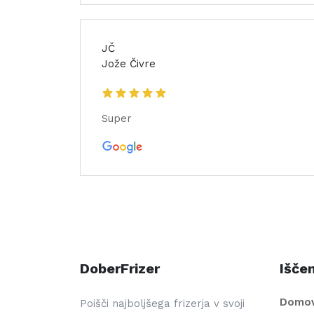
JČ
Jože Čivre
Super
DoberFrizer
Iščem
Domo
Poišči najboljšega frizerja v svoji