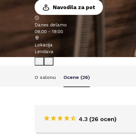
Navodila za pot
Danes delamo
08:00 - 19:00
Lokacija
Lendava
O salonu
Ocene (
26
)
4.3
(
26 ocen
)