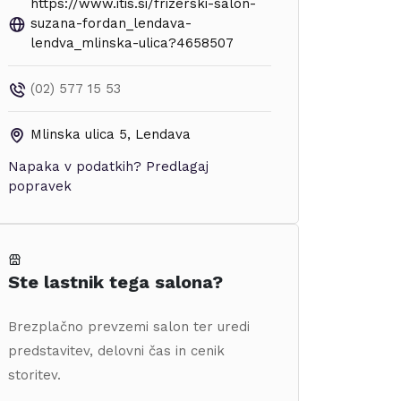
https://www.itis.si/frizerski-salon-
suzana-fordan_lendava-
lendva_mlinska-ulica?4658507
(02) 577 15 53
Mlinska ulica 5
,
Lendava
Napaka v podatkih?
Predlagaj
popravek
Ste lastnik tega salona?
Brezplačno prevzemi salon ter uredi
predstavitev, delovni čas in cenik
storitev.