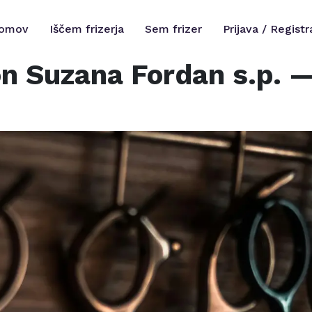
omov
Iščem frizerja
Sem frizer
Prijava / Registr
on Suzana Fordan s.p.
— 