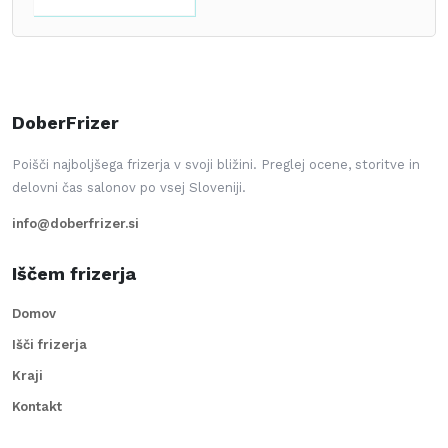
DoberFrizer
Poišči najboljšega frizerja v svoji bližini. Preglej ocene, storitve in
delovni čas salonov po vsej Sloveniji.
info@doberfrizer.si
Iščem frizerja
Domov
Išči frizerja
Kraji
Kontakt