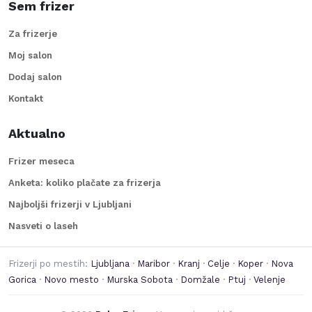
Sem frizer
Za frizerje
Moj salon
Dodaj salon
Kontakt
Aktualno
Frizer meseca
Anketa: koliko plačate za frizerja
Najboljši frizerji v Ljubljani
Nasveti o laseh
Frizerji po mestih:
Ljubljana
·
Maribor
·
Kranj
·
Celje
·
Koper
·
Nova
Gorica
·
Novo mesto
·
Murska Sobota
·
Domžale
·
Ptuj
·
Velenje