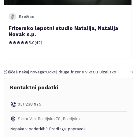
Brežice
Frizersko lepotni studio Natalija, Natalija
Novak s.p.
5.0
(
42
)
Iščeš nekaj novega?
Odkrij druge frizerje v kraju
Bizeljsko
Kontaktni podatki
031 238 975
Stara Vas-Bizeljsko 78
,
Bizeljsko
Napaka v podatkih?
Predlagaj popravek