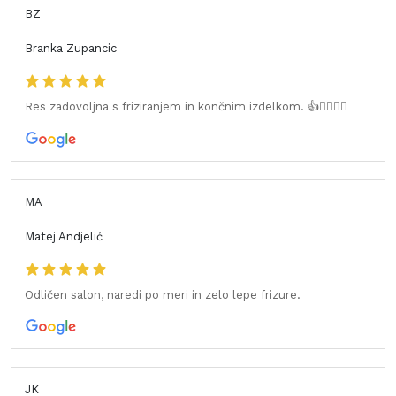
BZ
Branka Zupancic
Res zadovoljna s friziranjem in končnim izdelkom. 👍💇‍♀️💇‍♂️
MA
Matej Andjelić
Odličen salon, naredi po meri in zelo lepe frizure.
JK