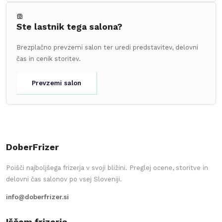
Ste lastnik tega salona?
Brezplačno prevzemi salon ter uredi predstavitev, delovni
čas in cenik storitev.
Prevzemi salon
DoberFrizer
Poišči najboljšega frizerja v svoji bližini. Preglej ocene, storitve in
delovni čas salonov po vsej Sloveniji.
info@doberfrizer.si
Iščem frizerja