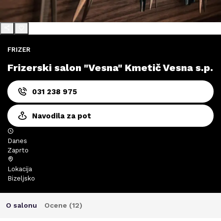
FRIZER
Frizerski salon "Vesna" Kmetič Vesna s.p.
031 238 975
Navodila za pot
Danes
Zaprto
Lokacija
Bizeljsko
O salonu
Ocene (
12
)