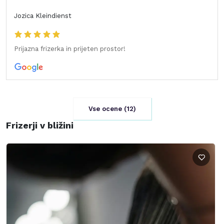
Jozica Kleindienst
Prijazna frizerka in prijeten prostor!
Vse ocene (
12
)
Frizerji v bližini