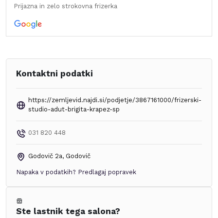
Prijazna in zelo strokovna frizerka
Kontaktni podatki
https://zemljevid.najdi.si/podjetje/3867161000/frizerski-
studio-adut-brigita-krapez-sp
031 820 448
Godovič 2a
,
Godovič
Napaka v podatkih?
Predlagaj popravek
Ste lastnik tega salona?