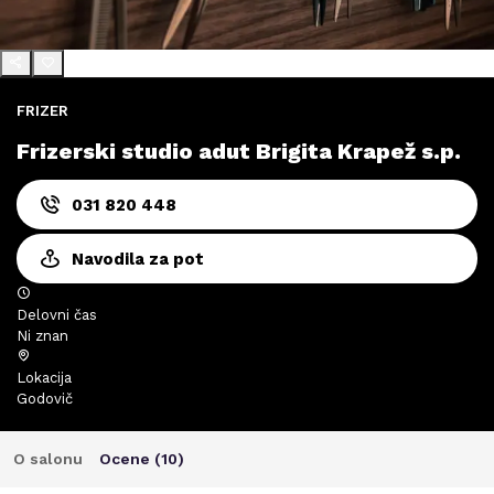
FRIZER
Frizerski studio adut Brigita Krapež s.p.
031 820 448
Navodila za pot
Delovni čas
Ni znan
Lokacija
Godovič
O salonu
Ocene (
10
)